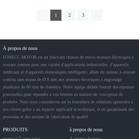
1
2
3
À propos de nous
FONECC MOTOR est un fabricant chinois de micro-moteurs électriques à
courant continu pour une variété d'applications industrielles, d'appareils
médicaux et d'appareils domestiques intelligents, allant du moteur à courant
continu sans noyau de Ø 8 mm aux moteurs électriques à engrenage
planétaire de 60 mm de diamètre. Notre équipe dédiée fournit des réponses
ponctuelles pour répondre à vos besoins en matière de conception de
produits. Nous nous concentrons sur la fourniture de solutions optimales à
nos clients grâce à un support applicatif et technique, et en garantissant des
processus et des normes de fabrication de qualité.
PRODUITS
à propos de nous
moteur CC sans balai
À propos de nous