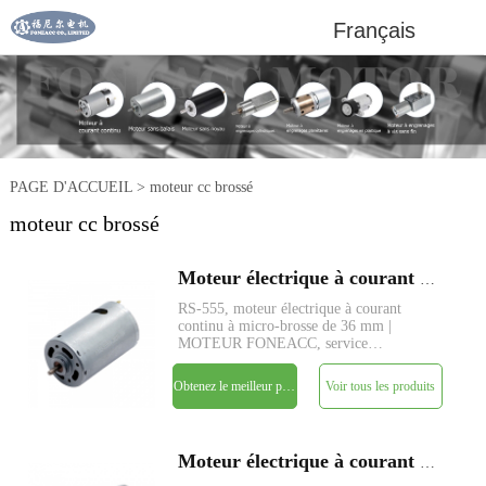
Français
PAGE D'ACCUEIL
>
moteur cc brossé
moteur cc brossé
Moteur électrique à courant continu à micro-brosse FARS-555 de 36 mm de diamètre
RS-555, moteur électrique à courant
continu à micro-brosse de 36 mm |
MOTEUR FONEACC, service
personnalisé de paramètres disponible.
Obtenez le meilleur prix
Voir tous les produits
Moteur électrique à courant continu à micro-brosse FARS-550 de 36 mm de diamètre