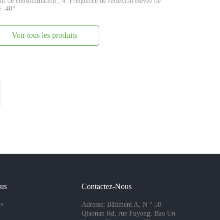
ant de consommation ; 4. Fréquence de réflexion élevée de
e -40°
Voir tous les produits
ous
Contactez-Nous
s
Adresse: Bâtiment A, N ° 58
Qiaonan Rd, rue Fuyong, Bao Un