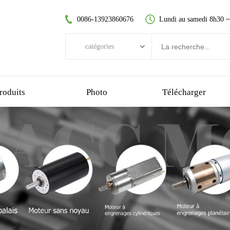
0086-13923860676
Lundi au samedi 8h30 
catégories
catégories
moteur CC sans balai
roduits
Photo
Télécharger
moteur à courant continu sans noyau
moteur à engrenage droit
moteur cc brossé
moteur sans balai sans noyau
motoréducteur planétaire
motoréducteur en plastique
motoréducteur à vis sans fin