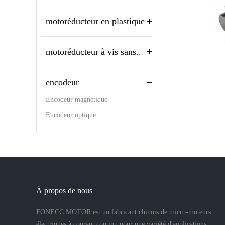
motoréducteur en plastique
motoréducteur à vis sans fin
encodeur
Encodeur magnétique
Encodeur optique
À propos de nous
FONECC MOTOR est un fabricant chinois de micro-moteurs
électriques à courant continu pour une variété d'applications