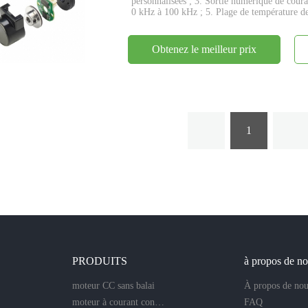
personnalisées ; 3. Sortie numérique de cour
0 kHz à 100 kHz ; 5. Plage de température d
Obtenez le meilleur prix
1
PRODUITS
à propos de n
moteur CC sans balai
À propos de nou
moteur à courant continu sans noyau
FAQ