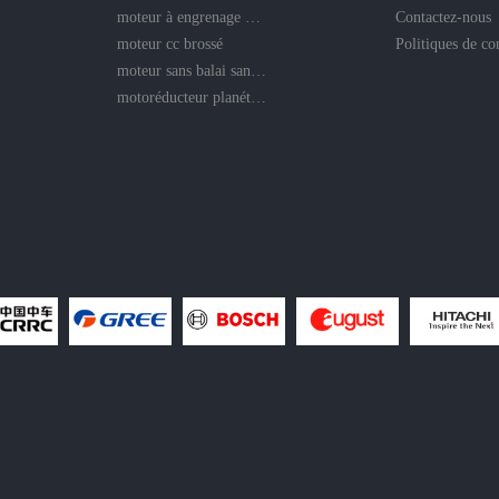
moteur à engrenage droit
Contactez-nous
moteur cc brossé
moteur sans balai sans noyau
motoréducteur planétaire