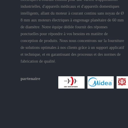
industrielles, d'appareils médicaux et d'appareils domestiques
intelligents, allant du moteur à courant continu sans noyau de Ø
8 mm aux moteurs électriques à engrenage planétaire de 60 mm
de diamètre. Notre équipe dédiée fournit des réponses
ponctuelles pour répondre à vos besoins en matière de
conception de produits. Nous nous concentrons sur la fourniture
de solutions optimales à nos clients grâce à un support applicatif
et technique, et en garantissant des processus et des normes de
fabrication de qualité.
partenaire