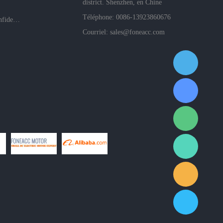
district. Shenzhen, en Chine
Téléphone: 0086-13923860676
Politiques de confidentialité de l'entreprise
Courriel:
sales@foneacc.com