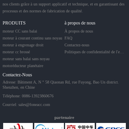
nos clients grâce à un support applicatif et technique, et en garantissant des
processus et des normes de fabrication de qualité.
PRODUITS
à propos de nous
moteur CC sans balai
À propos de nous
moteur à courant continu sans noyau
FAQ
moteur à engrenage droit
Contactez-nous
moteur cc brossé
Politiques de confidentialité de l'entreprise
moteur sans balai sans noyau
motoréducteur planétaire
Contactez-Nous
Adresse: Bâtiment A, N ° 58 Qiaonan Rd, rue Fuyong, Bao Un district.
Shenzhen, en Chine
Téléphone: 0086-13923860676
Courriel:
sales@foneacc.com
partenaire