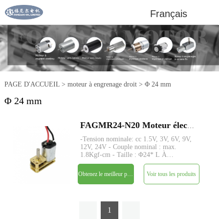
Français
PAGE D'ACCUEIL
>
moteur à engrenage droit
>
Φ 24 mm
Φ 24 mm
FAGMR24-N20 Moteur électrique à courant continu à petit engrenage droit de 24 mm
-Tension nominale: cc 1.5V, 3V, 6V, 9V,
12V, 24V - Couple nominal : max.
1.8Kgf-cm - Taille : Φ24* L À
déterminer - Axe : Φ3mm D-cut 0.5mm,
M3, sur mesure - Encodeur : Encodeur
Obtenez le meilleur prix
Voir tous les produits
magnétique disponible - MOQ : 500
pièces
1