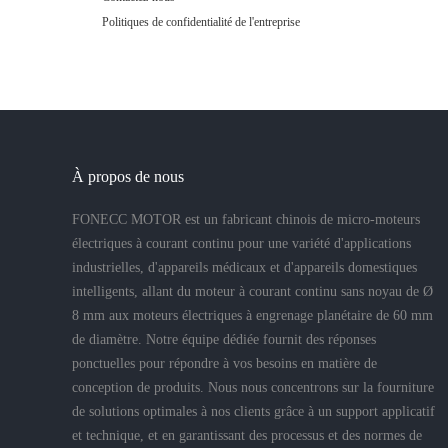
Politiques de confidentialité de l'entreprise
À propos de nous
FONECC MOTOR est un fabricant chinois de micro-moteurs
électriques à courant continu pour une variété d'applications
industrielles, d'appareils médicaux et d'appareils domestiques
intelligents, allant du moteur à courant continu sans noyau de Ø
8 mm aux moteurs électriques à engrenage planétaire de 60 mm
de diamètre. Notre équipe dédiée fournit des réponses
ponctuelles pour répondre à vos besoins en matière de
conception de produits. Nous nous concentrons sur la fourniture
de solutions optimales à nos clients grâce à un support applicatif
et technique, et en garantissant des processus et des normes de