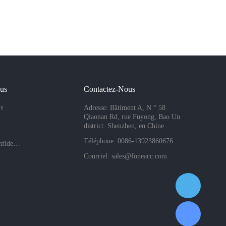
ous
Contactez-Nous
s
Adresse: Bâtiment A, N ° 58
Qiaonan Rd, rue Fuyong, Bao Un
district. Shenzhen, en Chine
Téléphone: 0086-13923860676
Politiques de confidentialité de l'entreprise
Courriel:
sales@foneacc.com