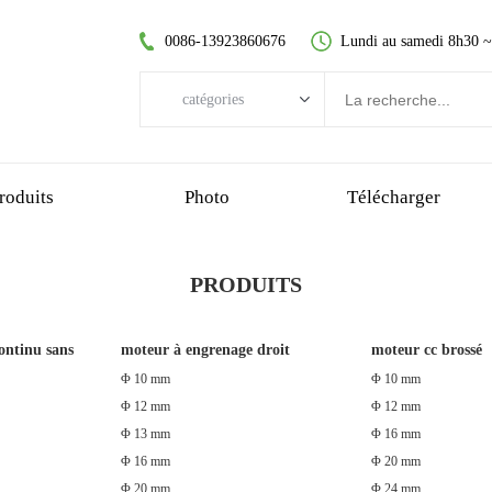
0086-13923860676
Lundi au samedi 8h30 
catégories
catégories
moteur CC sans balai
roduits
Photo
Télécharger
moteur à courant continu sans noyau
moteur à engrenage droit
PRODUITS
moteur cc brossé
moteur sans balai sans noyau
ontinu sans
moteur à engrenage droit
moteur cc brossé
motoréducteur planétaire
Φ 10 mm
Φ 10 mm
Φ 12 mm
Φ 12 mm
motoréducteur en plastique
Φ 13 mm
Φ 16 mm
motoréducteur à vis sans fin
Φ 16 mm
Φ 20 mm
Φ 20 mm
Φ 24 mm