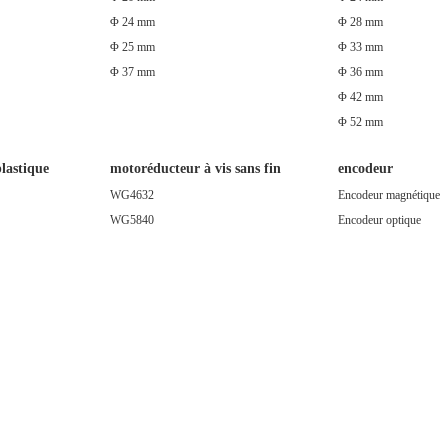
encodeur
Φ 24 mm
Φ 28 mm
Φ 25 mm
Φ 33 mm
Φ 37 mm
Φ 36 mm
Φ 42 mm
Φ 52 mm
lastique
motoréducteur à vis sans fin
encodeur
WG4632
Encodeur magnétique
WG5840
Encodeur optique