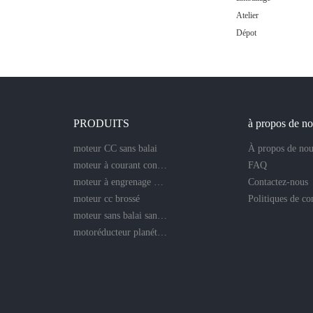
Atelier
Dépot
PRODUITS
à propos de n
moteur CC sans balai
À propos de nou
moteur à courant continu sans noyau
FAQ
moteur à engrenage droit
Contactez-nous
moteur cc brossé
moteur sans balai sans noyau
motoréducteur planétaire