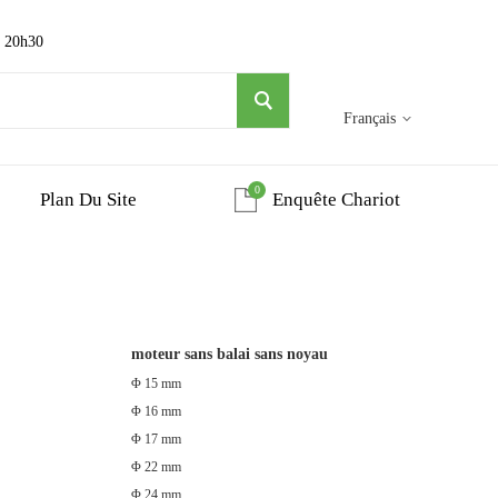
~ 20h30
Français
0
Plan Du Site
Enquête Chariot
moteur sans balai sans noyau
Φ 15 mm
Φ 16 mm
Φ 17 mm
Φ 22 mm
Φ 24 mm