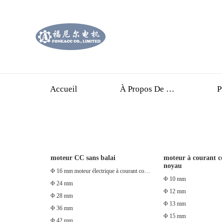
Accueil
À Propos De Nous
P
moteur CC sans balai
moteur à courant c
noyau
Φ 16 mm moteur électrique à courant continu sans balais inrunner avec pilote
Φ 10 mm
Φ 24 mm
Φ 12 mm
Φ 28 mm
Φ 13 mm
Φ 36 mm
Φ 15 mm
Φ 42 mm