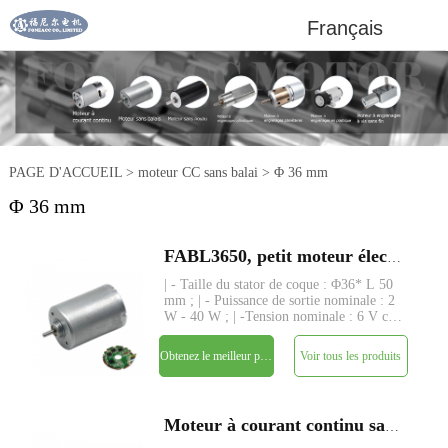
Français
PAGE D'ACCUEIL
>
moteur CC sans balai
>
Φ 36 mm
Φ 36 mm
FABL3650, petit moteur électrique à courant continu sans balai à rotor intérieur de 36 mm
| - Taille du stator de coque : Φ36* L 50
mm ; | - Puissance de sortie nominale : 2
W - 40 W ; | -Tension nominale : 6 V cc
- 24 V ; | - Couple nominal : jusqu'à 450
gf-cm ; | - Axe : Φ3,175 mm (ou
Obtenez le meilleur prix
Voir tous les produits
4,0 mm), longueur personnalisée ; | -
Driver : drive
Moteur à courant continu sans balai FABL3650 B3650M diamètre 36mm bldc