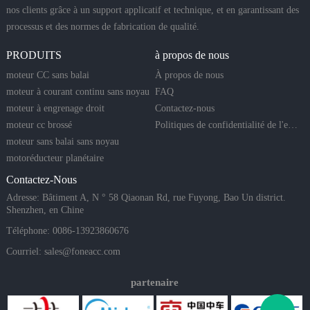
nos clients grâce à un support applicatif et technique, et en garantissant des
processus et des normes de fabrication de qualité.
PRODUITS
à propos de nous
moteur CC sans balai
À propos de nous
moteur à courant continu sans noyau
FAQ
moteur à engrenage droit
Contactez-nous
moteur cc brossé
Politiques de confidentialité de l'entreprise
moteur sans balai sans noyau
motoréducteur planétaire
Contactez-Nous
Adresse: Bâtiment A, N ° 58 Qiaonan Rd, rue Fuyong, Bao Un district.
Shenzhen, en Chine
Téléphone: 0086-13923860676
Courriel:
sales@foneacc.com
partenaire