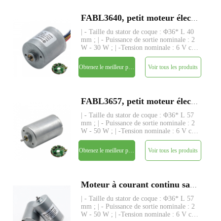
FABL3640, petit moteur électrique à courant continu sans balai à rotor intérieur de 36 mm
| - Taille du stator de coque : Φ36* L 40
mm ; | - Puissance de sortie nominale : 2
W - 30 W ; | -Tension nominale : 6 V cc
- 24 V ; | - Couple nominal : jusqu'à 320
gf-cm ; | - Axe : Φ3,175 mm (ou
Obtenez le meilleur prix
Voir tous les produits
4,0 mm), longueur personnalisée ; | -
Driver : drive
FABL3657, petit moteur électrique à courant continu sans balai à rotor intérieur de 36 mm
| - Taille du stator de coque : Φ36* L 57
mm ; | - Puissance de sortie nominale : 2
W - 50 W ; | -Tension nominale : 6 V cc
- 24 V ; | - Couple nominal : jusqu'à 480
gf-cm ; | - Axe : Φ3,175 mm (ou
Obtenez le meilleur prix
Voir tous les produits
4,0 mm), longueur personnalisée ; | -
Driver : drive
Moteur à courant continu sans balai BL3657I B3657M diamètre Ø 36mm bldc rotor interne
| - Taille du stator de coque : Φ36* L 57
mm ; | - Puissance de sortie nominale : 2
W - 50 W ; | -Tension nominale : 6 V cc