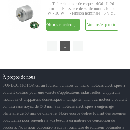
| - Taille du stator de coque : Φ36* L 26
mm ; | - Puissance de sortie nominale : 2
W - 16 W ; | -Tension nominale : 6 V cc
- 24 V ; | - Couple nominal : jusqu'à 98
gf-cm ; | - Axe : Φ3,175 mm (ou
Obtenez le meilleur prix
Voir tous les produits
4,0 mm), longueur personnalisée ; | -
Driver : driver
1
À propos de nous
FONECC MOTOR est un fabricant chinois de micro-moteurs électriques à
courant continu pour une variété d'applications industrielles, d'appareils
médicaux et d'appareils domestiques intelligents, allant du moteur à courant
continu sans noyau de Ø 8 mm aux moteurs électriques à engrenage
planétaire de 60 mm de diamètre. Notre équipe dédiée fournit des réponses
ponctuelles pour répondre à vos besoins en matière de conception de
produits. Nous nous concentrons sur la fourniture de solutions optimales à