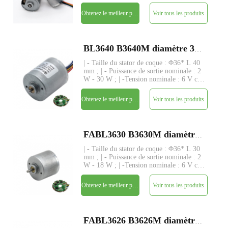
- 24 V ; | - Couple nominal : jusqu'à 480
gf-cm ; | - Axe : Φ3,175 mm (ou
Obtenez le meilleur prix
Voir tous les produits
4,0 mm), longueur personnalisée ; | -
Driver : drive
BL3640 B3640M diamètre 36mm rotor interne sans balais BLDC moteur à courant continu
| - Taille du stator de coque : Φ36* L 40
mm ; | - Puissance de sortie nominale : 2
W - 30 W ; | -Tension nominale : 6 V cc
- 24 V ; | - Couple nominal : jusqu'à 320
gf-cm ; | - Axe : Φ3,175 mm (ou
Obtenez le meilleur prix
Voir tous les produits
4,0 mm), longueur personnalisée ; | -
Driver : drive
FABL3630 B3630M diamètre 36mm rotor interne sans balais BLDC moteur à courant continu
| - Taille du stator de coque : Φ36* L 30
mm ; | - Puissance de sortie nominale : 2
W - 18 W ; | -Tension nominale : 6 V cc
- 24 V ; | - Couple nominal : jusqu'à 210
gf-cm ; | - Axe : Φ3,175 mm (ou
Obtenez le meilleur prix
Voir tous les produits
4,0 mm), longueur personnalisée ; | -
Driver : drive
FABL3626 B3626M diamètre 36mm rotor interne sans balais BLDC moteur à courant continu