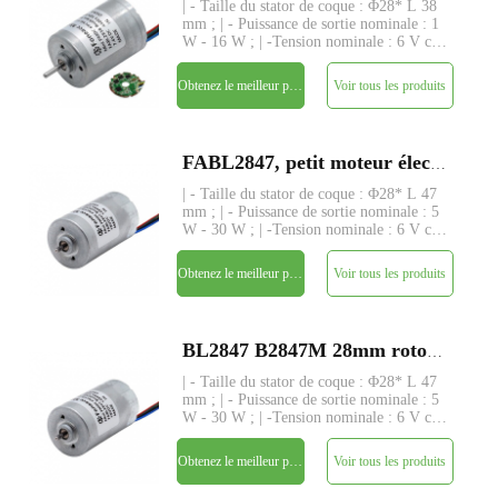
| - Taille du stator de coque : Φ28* L 38
mm ; | - Puissance de sortie nominale : 1
W - 16 W ; | -Tension nominale : 6 V cc
- 24 V ; | - Couple nominal : jusqu'à 120
gf-cm ; | - Tige : Φ2.3mm, longueur
Obtenez le meilleur prix
Voir tous les produits
personnalisée ; | - Driver : driver intégré
avec
FABL2847, petit moteur électrique à courant continu sans balai à rotor intérieur de 28 mm
| - Taille du stator de coque : Φ28* L 47
mm ; | - Puissance de sortie nominale : 5
W - 30 W ; | -Tension nominale : 6 V cc
- 24 V ; | - Couple nominal : jusqu'à 185
gf-cm ; | - Tige : Φ2.3mm, longueur
Obtenez le meilleur prix
Voir tous les produits
personnalisée ; | - Driver : driver intégré
avec
BL2847 B2847M 28mm rotor intérieur BLDC moteur à courant continu sans balai
| - Taille du stator de coque : Φ28* L 47
mm ; | - Puissance de sortie nominale : 5
W - 30 W ; | -Tension nominale : 6 V cc
- 24 V ; | - Couple nominal : jusqu'à 185
gf-cm ; | - Tige : Φ2.3mm, longueur
Obtenez le meilleur prix
Voir tous les produits
personnalisée ; | - Driver : driver intégré
avec