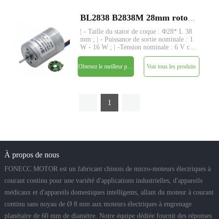
BL2838 B2838M 28mm rotor intérieur BLDC moteur à courant continu sans balai
| - Taille du stator de coque : Φ28* L 38
mm ; | - Puissance de sortie nominale : 1
W - 16 W ; | -Tension nominale : 6 V cc
- 24 V ; | - Couple nominal : jusqu'à 120
gf-cm ; | - Tige : Φ2.3mm, longueur
Obtenez le meilleur prix
Voir tous les produits
personnalisée ; | - Driver : driver intégré
avec
1
À propos de nous
FONECC MOTOR est un fabricant chinois de micro-moteurs électriques à
courant continu pour une variété d'applications industrielles, d'appareils
médicaux et d'appareils domestiques intelligents, allant du moteur à courant
continu sans noyau de Ø 8 mm aux moteurs électriques à engrenage
planétaire de 60 mm de diamètre. Notre équipe dédiée fournit des réponses