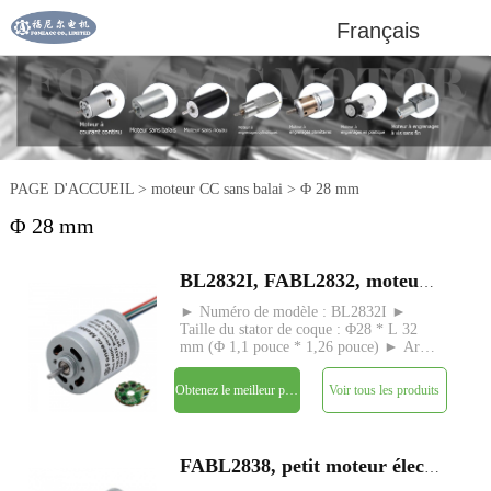
Français
PAGE D'ACCUEIL
>
moteur CC sans balai
>
Φ 28 mm
Φ 28 mm
BL2832I, FABL2832, moteur à courant continu sans balais avec pilote intégré
► Numéro de modèle : BL2832I ►
Taille du stator de coque : Φ28 * L 32
mm (Φ 1,1 pouce * 1,26 pouce) ► Arbre
: Φ2,3 mm (0,09 pouce), pas de vis,
forme D, etc. ► Personnalisation sans
Obtenez le meilleur prix
Voir tous les produits
longueur d'arbre ► Puissance de sortie
nominale : 1 W - 13 W ► Tensi
FABL2838, petit moteur électrique à courant continu sans balai à rotor intérieur de 28 mm