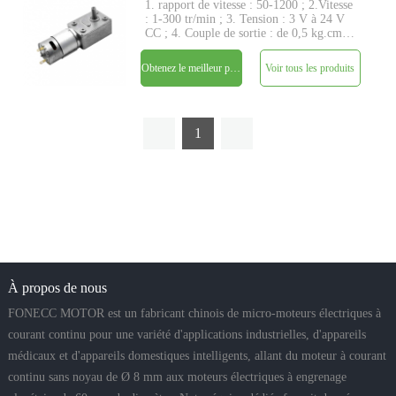
1. rapport de vitesse : 50-1200 ; 2.Vitesse
: 1-300 tr/min ; 3. Tension : 3 V à 24 V
CC ; 4. Couple de sortie : de 0,5 kg.cm à
90 kg.cm ; 5. Structure d'engrenage à vis
sans fin avec arbre de transmission à
Obtenez le meilleur prix
Voir tous les produits
angle droit ; 6. Grand couple et faible bru
1
À propos de nous
FONECC MOTOR est un fabricant chinois de micro-moteurs électriques à
courant continu pour une variété d'applications industrielles, d'appareils
médicaux et d'appareils domestiques intelligents, allant du moteur à courant
continu sans noyau de Ø 8 mm aux moteurs électriques à engrenage