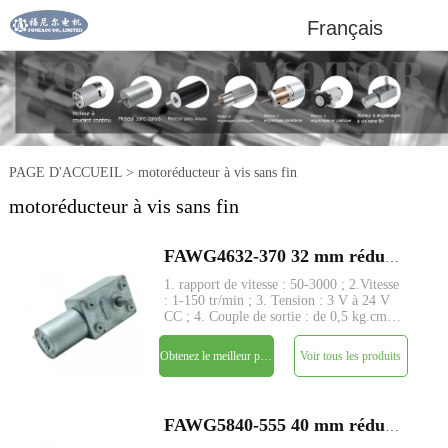
Français
PAGE D'ACCUEIL
>
motoréducteur à vis sans fin
motoréducteur à vis sans fin
FAWG4632-370 32 mm réducteur à vis sans fin à angle droit moteur électrique à courant continu
1. rapport de vitesse : 50-3000 ; 2.Vitesse
: 1-150 tr/min ; 3. Tension : 3 V à 24 V
CC ; 4. Couple de sortie : de 0,5 kg.cm à
45 kg.cm ; 5. Structure d'engrenage à vis
sans fin avec arbre de transmission à
Obtenez le meilleur prix
Voir tous les produits
angle droit ; 6. Grand couple et faible bru
FAWG5840-555 40 mm réducteur à vis sans fin à angle droit moteur électrique à courant continu