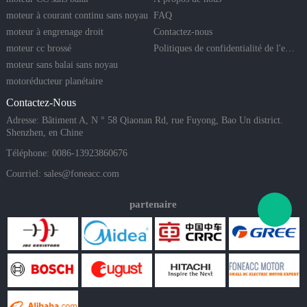
moteur à courant continu sans noyau
FAQ
moteur à engrenage droit
Contactez-nous
moteur cc brossé
Politiques de confidentialité de l'entreprise
moteur sans balai sans noyau
motoréducteur planétaire
Contactez-Nous
Adresse: Bâtiment A, N ° 58 Qiaonan Rd, rue Fuyong, Bao Un district.
Shenzhen, en Chine
Téléphone: 0086-13923860676
Courriel:
sales@foneacc.com
partenaire