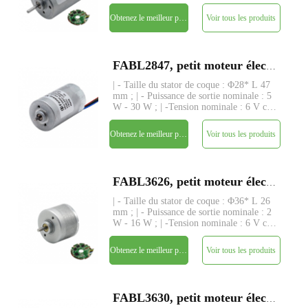
- 24 V ; | - Couple nominal : jusqu'à 120
gf-cm ; | - Tige : Φ2.3mm, longueur
Obtenez le meilleur prix
Voir tous les produits
personnalisée ; | - Driver : driver intégré
avec
FABL2847, petit moteur électrique à courant continu sans balai à rotor intérieur de 28 mm
| - Taille du stator de coque : Φ28* L 47
mm ; | - Puissance de sortie nominale : 5
W - 30 W ; | -Tension nominale : 6 V cc
- 24 V ; | - Couple nominal : jusqu'à 185
gf-cm ; | - Tige : Φ2.3mm, longueur
Obtenez le meilleur prix
Voir tous les produits
personnalisée ; | - Driver : driver intégré
avec
FABL3626, petit moteur électrique à courant continu sans balai à rotor intérieur de 36 mm
| - Taille du stator de coque : Φ36* L 26
mm ; | - Puissance de sortie nominale : 2
W - 16 W ; | -Tension nominale : 6 V cc
- 24 V ; | - Couple nominal : jusqu'à 98
gf-cm ; | - Axe : Φ3,175 mm (ou
Obtenez le meilleur prix
Voir tous les produits
4,0 mm), longueur personnalisée ; | -
Driver : driver
FABL3630, petit moteur électrique à courant continu sans balai à rotor intérieur de 36 mm