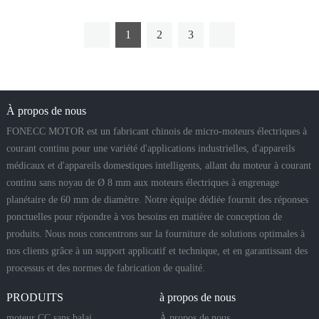
1
2
3
À propos de nous
FONECC MOTOR est un fabricant chinois de micro-moteurs électriques à
courant continu pour une variété d'applications industrielles, d'appareils
médicaux et d'appareils domestiques intelligents, allant du moteur à courant
continu sans noyau de Ø 8 mm aux moteurs électriques à engrenage
planétaire de 60 mm de diamètre. Notre équipe dédiée fournit des réponses
ponctuelles pour répondre à vos besoins en matière de conception de
produits. Nous nous concentrons sur la fourniture de solutions optimales à
nos clients grâce à un support applicatif et technique, et en garantissant des
processus et des normes de fabrication de qualité.
PRODUITS
à propos de nous
moteur CC sans balai
À propos de nous