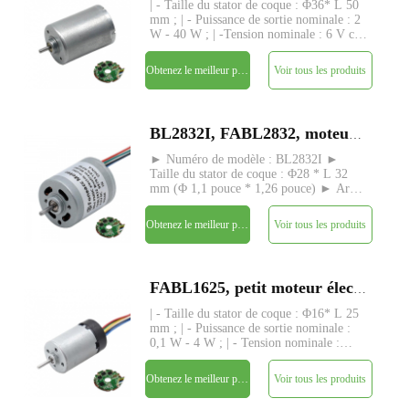
| - Taille du stator de coque : Φ36* L 50
mm ; | - Puissance de sortie nominale : 2
W - 40 W ; | -Tension nominale : 6 V cc
- 24 V ; | - Couple nominal : jusqu'à 450
gf-cm ; | - Axe : Φ3,175 mm (ou
Obtenez le meilleur prix
Voir tous les produits
4,0 mm), longueur personnalisée ; | -
Driver : drive
BL2832I, FABL2832, moteur à courant continu sans balais avec pilote intégré
► Numéro de modèle : BL2832I ►
Taille du stator de coque : Φ28 * L 32
mm (Φ 1,1 pouce * 1,26 pouce) ► Arbre
: Φ2,3 mm (0,09 pouce), pas de vis,
forme D, etc. ► Personnalisation sans
Obtenez le meilleur prix
Voir tous les produits
longueur d'arbre ► Puissance de sortie
nominale : 1 W - 13 W ► Tensi
FABL1625, petit moteur électrique à courant continu sans balai à rotor intérieur de 16 mm
| - Taille du stator de coque : Φ16* L 25
mm ; | - Puissance de sortie nominale :
0,1 W - 4 W ; | - Tension nominale :
6 V CC - 24 V ; | - Couple nominal :
max. 15 gf-cm; | - Driver : driver intégré
Obtenez le meilleur prix
Voir tous les produits
avec 3 capteurs hall | - Tige : Φ2mm,
longueur pers