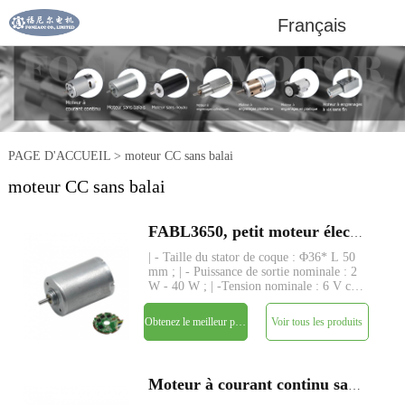
Français
PAGE D'ACCUEIL
>
moteur CC sans balai
moteur CC sans balai
FABL3650, petit moteur électrique à courant continu sans balai à rotor intérieur de 36 mm
| - Taille du stator de coque : Φ36* L 50
mm ; | - Puissance de sortie nominale : 2
W - 40 W ; | -Tension nominale : 6 V cc
- 24 V ; | - Couple nominal : jusqu'à 450
gf-cm ; | - Axe : Φ3,175 mm (ou
Obtenez le meilleur prix
Voir tous les produits
4,0 mm), longueur personnalisée ; | -
Driver : drive
Moteur à courant continu sans balai FABL3650 B3650M diamètre 36mm bldc