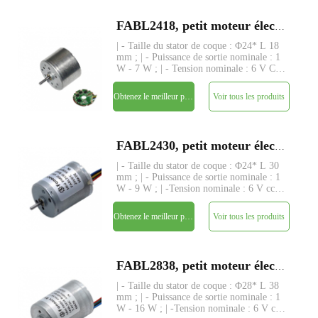
FABL2418, petit moteur électrique à courant continu sans balai à rotor intérieur de 24 mm
| - Taille du stator de coque : Φ24* L 18
mm ; | - Puissance de sortie nominale : 1
W - 7 W ; | - Tension nominale : 6 V CC
- 24 V ; | - Couple nominal : jusqu'à 40
gf-cm ; | - Driver : driver intégré avec 3
Obtenez le meilleur prix
Voir tous les produits
capteurs hall | - Tige : Φ2mm, longueur
pe
FABL2430, petit moteur électrique à courant continu sans balai à rotor intérieur de 24 mm
| - Taille du stator de coque : Φ24* L 30
mm ; | - Puissance de sortie nominale : 1
W - 9 W ; | -Tension nominale : 6 V cc -
24 V ; | - Couple nominal : jusqu'à 75 gf-
cm ; | - Tige : Φ2mm, longueur
Obtenez le meilleur prix
Voir tous les produits
personnalisée ; | - Driver : driver intégré
avec 3 c
FABL2838, petit moteur électrique à courant continu sans balai à rotor intérieur de 28 mm
| - Taille du stator de coque : Φ28* L 38
mm ; | - Puissance de sortie nominale : 1
W - 16 W ; | -Tension nominale : 6 V cc