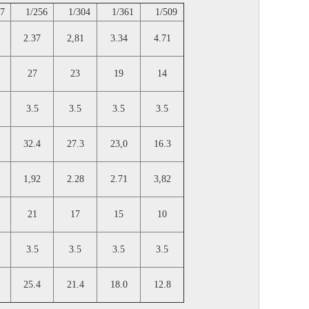
7
1/256
1/304
1/361
1/509
2.37
2,81
3.34
4.71
27
23
19
14
3.5
3.5
3.5
3.5
32.4
27.3
23,0
16.3
1,92
2.28
2.71
3,82
21
17
15
10
3.5
3.5
3.5
3.5
25.4
21.4
18.0
12.8