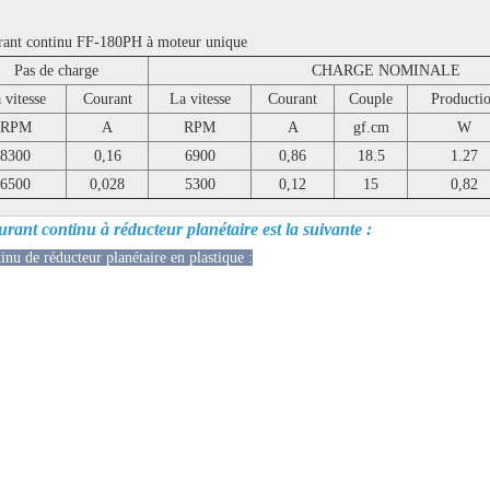
ourant continu FF-180PH à moteur unique
Pas de charge
CHARGE NOMINALE
 vitesse
Courant
La vitesse
Courant
Couple
Producti
RPM
A
RPM
A
gf.cm
W
8300
0,16
6900
0,86
18.5
1.27
6500
0,028
5300
0,12
15
0,82
urant continu à réducteur planétaire est la suivante :
nu de réducteur planétaire en plastique :