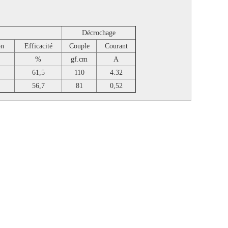
Décrochage
on
Efficacité
Couple
Courant
%
gf.cm
A
61,5
110
4.32
56,7
81
0,52