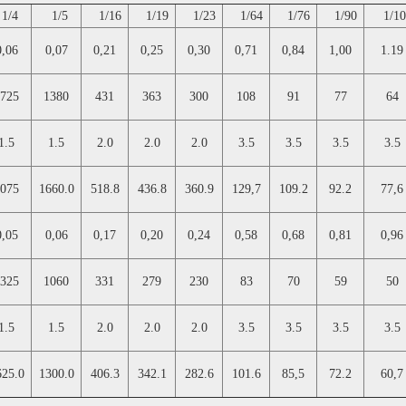
1/4
1/5
1/16
1/19
1/23
1/64
1/76
1/90
1/10
0,06
0,07
0,21
0,25
0,30
0,71
0,84
1,00
1.19
725
1380
431
363
300
108
91
77
64
1.5
1.5
2.0
2.0
2.0
3.5
3.5
3.5
3.5
075
1660.0
518.8
436.8
360.9
129,7
109.2
92.2
77,6
0,05
0,06
0,17
0,20
0,24
0,58
0,68
0,81
0,96
325
1060
331
279
230
83
70
59
50
1.5
1.5
2.0
2.0
2.0
3.5
3.5
3.5
3.5
625.0
1300.0
406.3
342.1
282.6
101.6
85,5
72.2
60,7