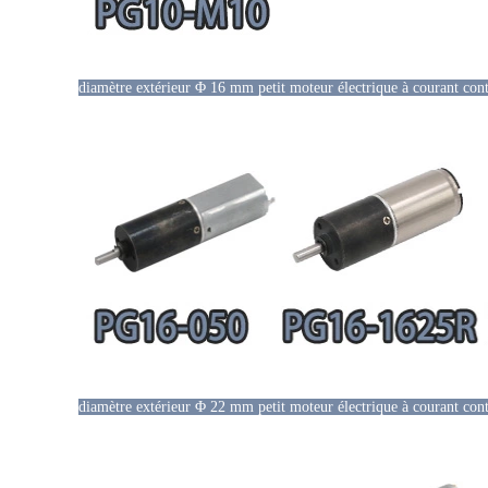
diamètre extérieur Φ 16 mm petit moteur électrique à courant cont
diamètre extérieur Φ 22 mm petit moteur électrique à courant cont