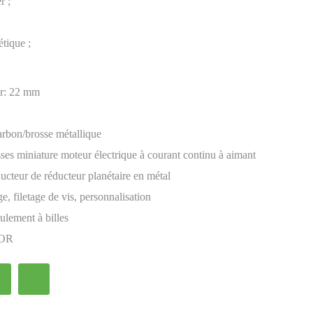
r ;
;
tique ;
r:
22 mm
arbon/brosse métallique
sses miniature moteur électrique à courant continu à aimant
ucteur de réducteur planétaire en métal
e, filetage de vis, personnalisation
ulement à billes
OR