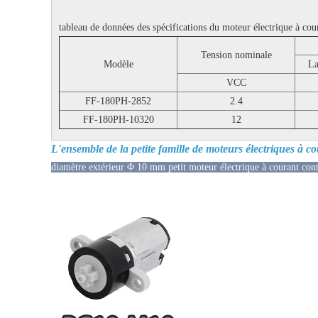
tableau de données des spécifications du moteur électrique à c
Tension nominale
Modèle
La
VCC
FF-180PH-2852
2.4
FF-180PH-10320
12
L'ensemble de la petite famille de moteurs électriques à co
diamètre extérieur Φ 10 mm petit moteur électrique à courant conti