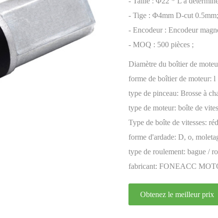
encodeur
- Taille : Φ22 * L à détermine
- Tige : Φ4mm D-cut 0.5mm
- Encodeur : Encodeur magné
- MOQ : 500 pièces ;
Diamètre du boîtier de moteu
forme de boîtier de moteur:
l
type de pinceau:
Brosse à ch
type de moteur:
boîte de vite
permanent
Type de boîte de vitesses:
réd
forme d'ardade:
D, o, moletag
type de roulement:
bague / ro
fabricant:
FONEACC MOT
Obtenez le meilleur prix