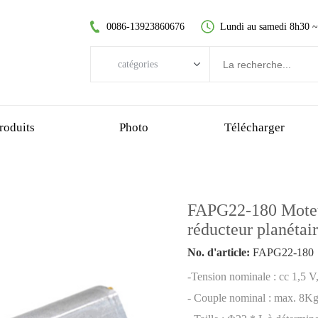
0086-13923860676
Lundi au samedi 8h30 
catégories
catégories
moteur CC sans balai
roduits
Photo
Télécharger
moteur à courant continu sans noyau
moteur à engrenage droit
moteur cc brossé
FAPG22-180 Moteur 
moteur sans balai sans noyau
réducteur planétai
motoréducteur planétaire
No. d'article:
FAPG22-180
motoréducteur en plastique
-Tension nominale : cc 1,5 V,
motoréducteur à vis sans fin
- Couple nominal : max. 8Kg